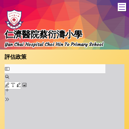
T
仁濟醫院蔡衍濤小學
Yan Chai Hospital Choi Hin To Primary School
評估政策