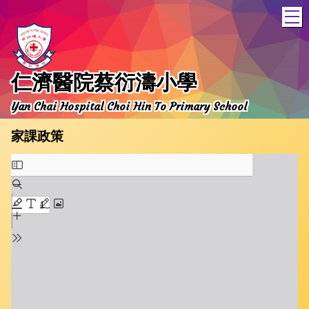
T
仁濟醫院蔡衍濤小學
Yan Chai Hospital Choi Hin To Primary School
家課政策