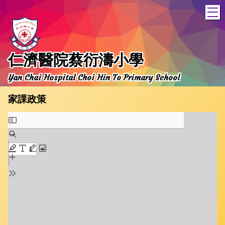
T
仁濟醫院蔡衍濤小學
Yan Chai Hospital Choi Hin To Primary School
家課政策