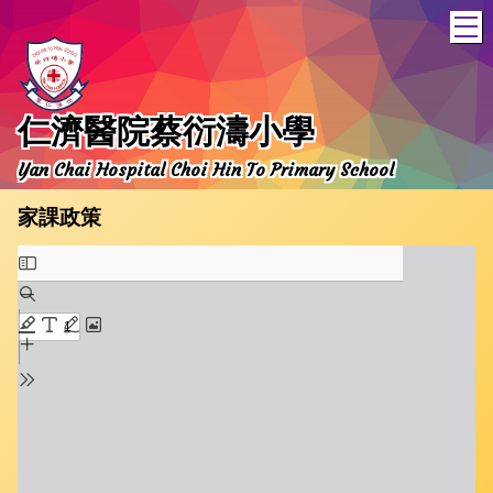
T
仁濟醫院蔡衍濤小學
Yan Chai Hospital Choi Hin To Primary School
家課政策