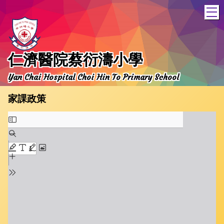
T
仁濟醫院蔡衍濤小學
Yan Chai Hospital Choi Hin To Primary School
家課政策