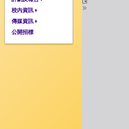
校監的話
行政架構
校內資訊 +
2025-2026年度計劃
校長的話
2024-2025年度報告
傳媒資訊 +
學校設施
2024-2025年度計劃
校服樣式
公開招標
媒體報道
2023-2024 年度報告
校曆表
衍濤頻道
2023-2024年度計劃
上課時間表
2022-2023 年度報告
歸程隊路線
2022-2023 年度計劃
家課政策
三年學校發展計劃
評估政策
應急計劃
投訴機制
校歌