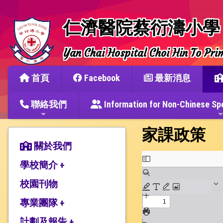
仁濟醫院蔡衍濤小學
Yan Chai Hospital Choi Hin To Pri
首頁
Facebook
最新消息
聯絡我們
Information for Non-Chine
家課政策
關於我們
學校簡介 +
校園刊物
辦學宗旨與簡史
仁濟教育簡介
專業團隊 +
本校捐建人介紹
計劃及報告 +
教師團隊