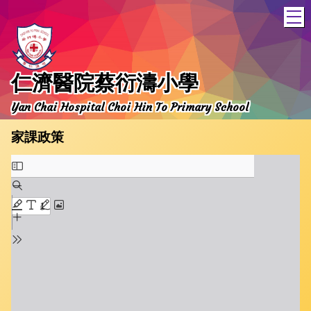
T
仁濟醫院蔡衍濤小學
Yan Chai Hospital Choi Hin To Primary School
家課政策