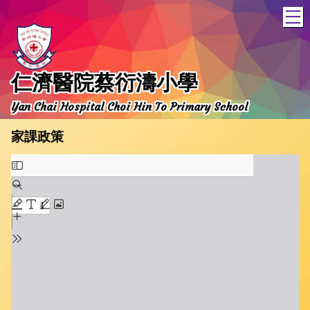
T
仁濟醫院蔡衍濤小學
Yan Chai Hospital Choi Hin To Primary School
家課政策