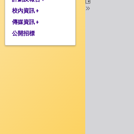
校監的話
行政架構
校內資訊 +
2025-2026年度計劃
校長的話
2024-2025年度報告
傳媒資訊 +
學校設施
2024-2025年度計劃
校服樣式
公開招標
媒體報道
2023-2024 年度報告
校曆表
衍濤頻道
2023-2024年度計劃
上課時間表
2022-2023 年度報告
歸程隊路線
2022-2023 年度計劃
家課政策
三年學校發展計劃
評估政策
應急計劃
投訴機制
校歌