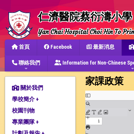
仁濟醫院蔡衍濤小學
Yan Chai Hospital Choi Hin To Pri
首頁
Facebook
最新消息
聯絡我們
Information for Non-Chine
家課政策
關於我們
學校簡介 +
校園刊物
辦學宗旨與簡史
仁濟教育簡介
專業團隊 +
本校捐建人介紹
計劃及報告 +
教師團隊