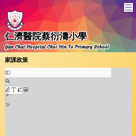
T
仁濟醫院蔡衍濤小學
Yan Chai Hospital Choi Hin To Primary School
家課政策