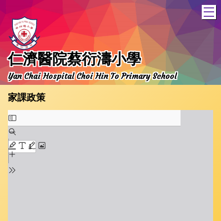
T
仁濟醫院蔡衍濤小學
Yan Chai Hospital Choi Hin To Primary School
家課政策