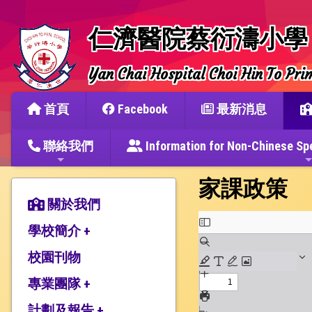
仁濟醫院蔡衍濤小學
Yan Chai Hospital Choi Hin To Pri
首頁
Facebook
最新消息
聯絡我們
Information for Non-Chine
家課政策
關於我們
學校簡介 +
校園刊物
辦學宗旨與簡史
仁濟教育簡介
專業團隊 +
本校捐建人介紹
計劃及報告 +
教師團隊