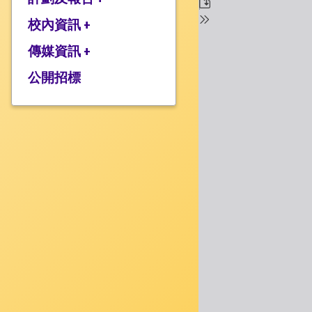
校監的話
行政架構
校內資訊 +
2025-2026年度計劃
校長的話
2024-2025年度報告
傳媒資訊 +
學校設施
2024-2025年度計劃
校服樣式
公開招標
媒體報道
2023-2024 年度報告
校曆表
衍濤頻道
2023-2024年度計劃
上課時間表
2022-2023 年度報告
歸程隊路線
2022-2023 年度計劃
家課政策
三年學校發展計劃
評估政策
應急計劃
投訴機制
校歌