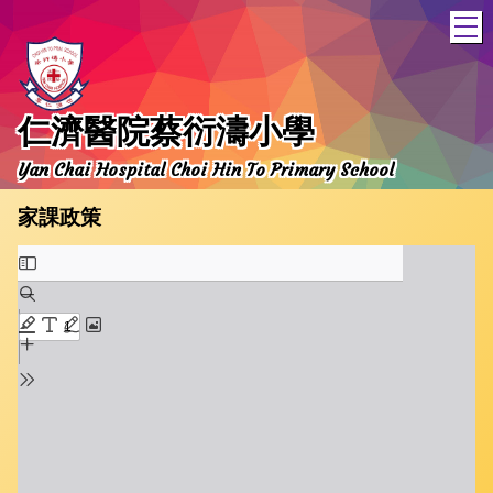
T
仁濟醫院蔡衍濤小學
Yan Chai Hospital Choi Hin To Primary School
家課政策