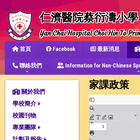
仁濟醫院蔡衍濤小學
Yan Chai Hospital Choi Hin To Pri
首頁
Facebook
最新消息
聯絡我們
Information for Non-Chine
家課政策
關於我們
學校簡介 +
校園刊物
辦學宗旨與簡史
仁濟教育簡介
專業團隊 +
本校捐建人介紹
計劃及報告 +
教師團隊