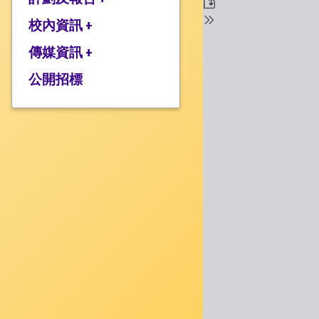
校監的話
行政架構
校內資訊 +
2025-2026年度計劃
校長的話
2024-2025年度報告
傳媒資訊 +
學校設施
2024-2025年度計劃
校服樣式
公開招標
媒體報道
2023-2024 年度報告
校曆表
衍濤頻道
2023-2024年度計劃
上課時間表
2022-2023 年度報告
歸程隊路線
2022-2023 年度計劃
家課政策
三年學校發展計劃
評估政策
應急計劃
投訴機制
校歌