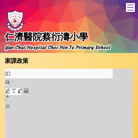
T
仁濟醫院蔡衍濤小學
Yan Chai Hospital Choi Hin To Primary School
家課政策