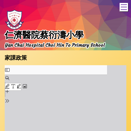
T
仁濟醫院蔡衍濤小學
Yan Chai Hospital Choi Hin To Primary School
家課政策