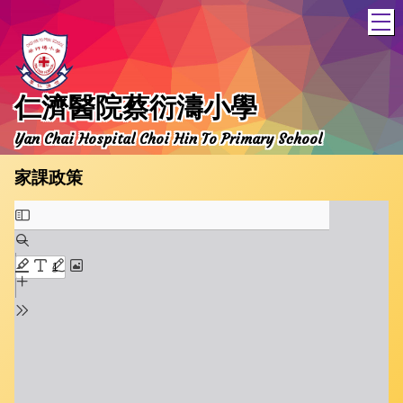
T
仁濟醫院蔡衍濤小學
Yan Chai Hospital Choi Hin To Primary School
家課政策