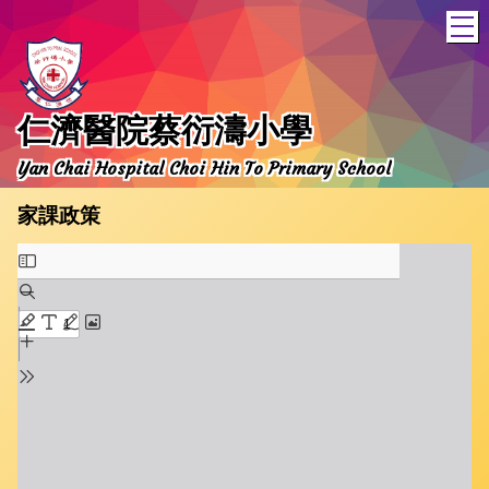
T
仁濟醫院蔡衍濤小學
Yan Chai Hospital Choi Hin To Primary School
家課政策