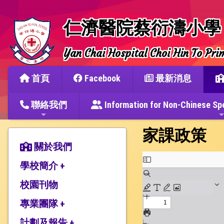
仁濟醫院蔡衍濤小學
Yan Chai Hospital Choi Hin To Pri
首頁
Facebook
最新消息
聯絡我們
Information for Non-Chine
家課政策
關於我們
學校簡介 +
校園刊物
辦學宗旨與簡史
仁濟教育簡介
專業團隊 +
本校捐建人介紹
計劃及報告 +
教師團隊