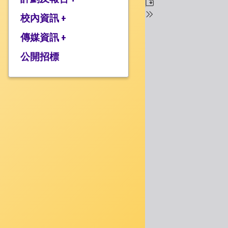
校監的話
行政架構
校內資訊 +
2025-2026年度計劃
校長的話
2024-2025年度報告
傳媒資訊 +
學校設施
2024-2025年度計劃
校服樣式
公開招標
媒體報道
2023-2024 年度報告
校曆表
衍濤頻道
2023-2024年度計劃
上課時間表
2022-2023 年度報告
歸程隊路線
2022-2023 年度計劃
家課政策
三年學校發展計劃
評估政策
應急計劃
投訴機制
校歌