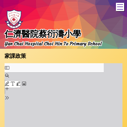
T
仁濟醫院蔡衍濤小學
Yan Chai Hospital Choi Hin To Primary School
家課政策