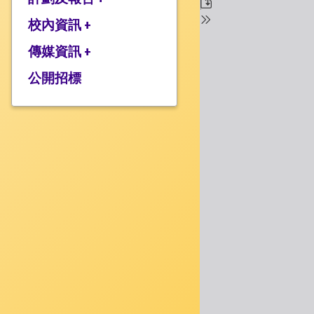
校監的話
行政架構
校內資訊 +
2025-2026年度計劃
校長的話
2024-2025年度報告
傳媒資訊 +
學校設施
2024-2025年度計劃
校服樣式
公開招標
媒體報道
2023-2024 年度報告
校曆表
衍濤頻道
2023-2024年度計劃
上課時間表
2022-2023 年度報告
歸程隊路線
2022-2023 年度計劃
家課政策
三年學校發展計劃
評估政策
應急計劃
投訴機制
校歌