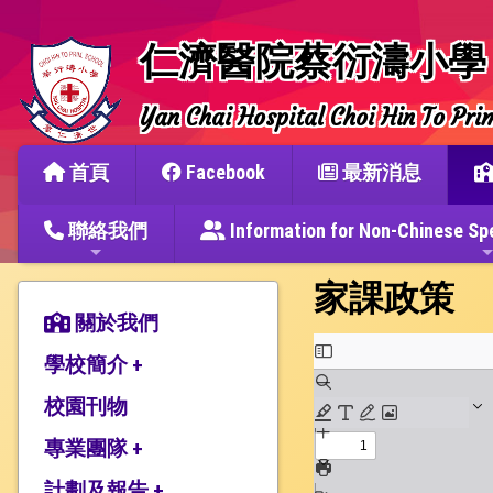
仁濟醫院蔡衍濤小學
Yan Chai Hospital Choi Hin To Pri
首頁
Facebook
最新消息
聯絡我們
Information for Non-Chine
家課政策
關於我們
學校簡介 +
校園刊物
辦學宗旨與簡史
仁濟教育簡介
專業團隊 +
本校捐建人介紹
計劃及報告 +
教師團隊