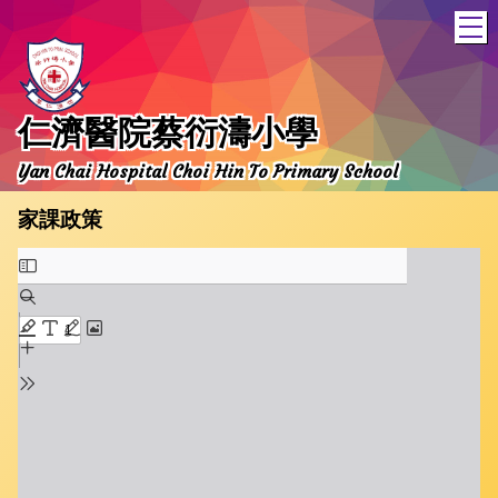
T
仁濟醫院蔡衍濤小學
Yan Chai Hospital Choi Hin To Primary School
家課政策