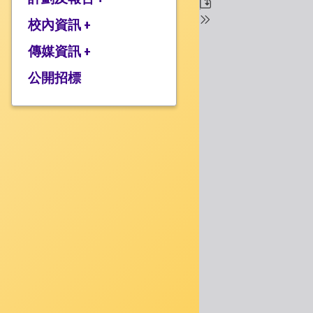
校監的話
行政架構
校內資訊 +
2025-2026年度計劃
校長的話
2024-2025年度報告
傳媒資訊 +
學校設施
2024-2025年度計劃
校服樣式
公開招標
媒體報道
2023-2024 年度報告
校曆表
衍濤頻道
2023-2024年度計劃
上課時間表
2022-2023 年度報告
歸程隊路線
2022-2023 年度計劃
家課政策
三年學校發展計劃
評估政策
應急計劃
投訴機制
校歌