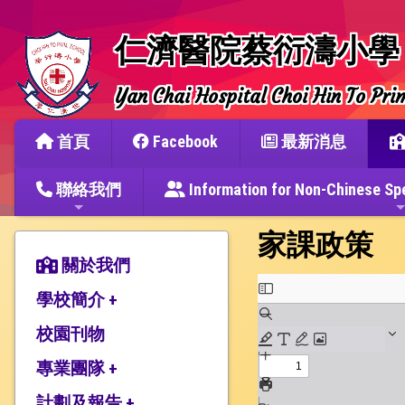
仁濟醫院蔡衍濤小學
Yan Chai Hospital Choi Hin To Pri
首頁
Facebook
最新消息
聯絡我們
Information for Non-Chine
家課政策
關於我們
學校簡介 +
校園刊物
辦學宗旨與簡史
仁濟教育簡介
專業團隊 +
本校捐建人介紹
計劃及報告 +
教師團隊