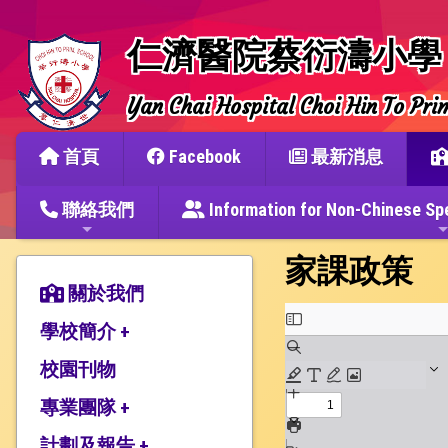
仁濟醫院蔡衍濤小學
Yan Chai Hospital Choi Hin To Pri
首頁
Facebook
最新消息
聯絡我們
Information for Non-Chine
家課政策
關於我們
學校簡介 +
校園刊物
辦學宗旨與簡史
仁濟教育簡介
專業團隊 +
本校捐建人介紹
計劃及報告 +
教師團隊