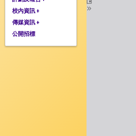
校監的話
行政架構
校內資訊 +
2025-2026年度計劃
校長的話
2024-2025年度報告
傳媒資訊 +
學校設施
2024-2025年度計劃
校服樣式
公開招標
媒體報道
2023-2024 年度報告
校曆表
衍濤頻道
2023-2024年度計劃
上課時間表
2022-2023 年度報告
歸程隊路線
2022-2023 年度計劃
家課政策
三年學校發展計劃
評估政策
應急計劃
投訴機制
校歌