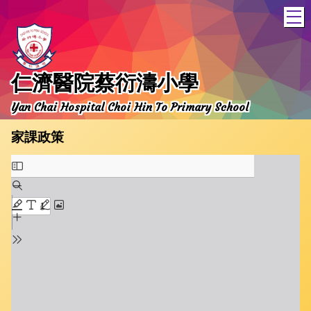
T
仁濟醫院蔡衍濤小學
Yan Chai Hospital Choi Hin To Primary School
家課政策