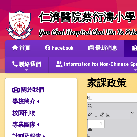
仁濟醫院蔡衍濤小學
Yan Chai Hospital Choi Hin To Pri
首頁
Facebook
最新消息
聯絡我們
Information for Non-Chine
家課政策
關於我們
學校簡介 +
校園刊物
辦學宗旨與簡史
仁濟教育簡介
專業團隊 +
本校捐建人介紹
計劃及報告 +
教師團隊