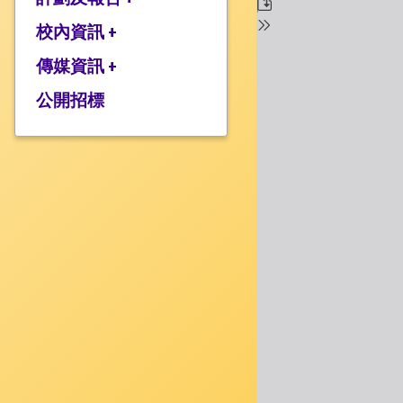
校監的話
行政架構
校內資訊 +
2025-2026年度計劃
校長的話
2024-2025年度報告
傳媒資訊 +
學校設施
2024-2025年度計劃
校服樣式
公開招標
媒體報道
2023-2024 年度報告
校曆表
衍濤頻道
2023-2024年度計劃
上課時間表
2022-2023 年度報告
歸程隊路線
2022-2023 年度計劃
家課政策
三年學校發展計劃
評估政策
應急計劃
投訴機制
校歌