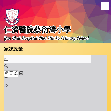
T
仁濟醫院蔡衍濤小學
Yan Chai Hospital Choi Hin To Primary School
家課政策