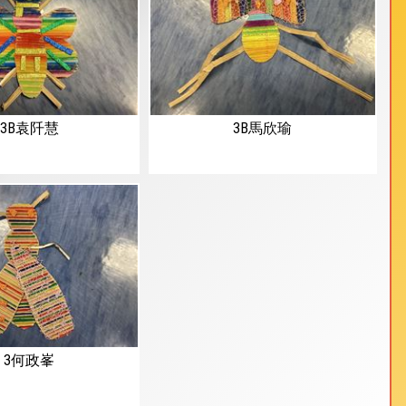
3B袁阡慧
3B馬欣瑜
3何政峯