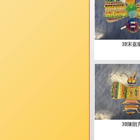
3B宋嘉
3B陳朗