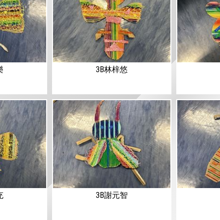
樂
3B林梓悠
充
3B謝元智