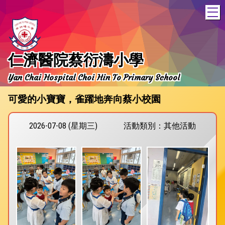
T
仁濟醫院蔡衍濤小學
Yan Chai Hospital Choi Hin To Primary School
可愛的小寶寶，雀躍地奔向蔡小校園
2026-07-08 (星期三)
活動類別：其他活動