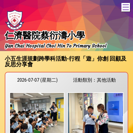
T
仁濟醫院蔡衍濤小學
Yan Chai Hospital Choi Hin To Primary School
小五生涯規劃跨學科活動-行程「遊」你創 回顧及
反思分享會
2026-07-07 (星期二)
活動類別：其他活動