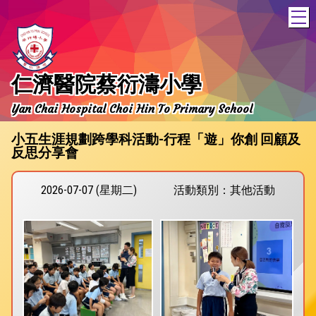
T
仁濟醫院蔡衍濤小學
Yan Chai Hospital Choi Hin To Primary School
小五生涯規劃跨學科活動-行程「遊」你創 回顧及
反思分享會
2026-07-07 (星期二)
活動類別：其他活動