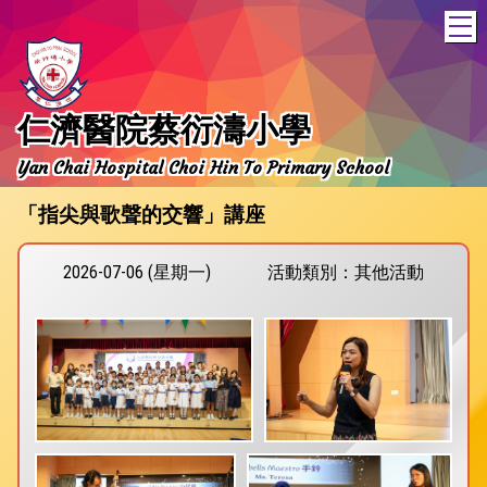
T
仁濟醫院蔡衍濤小學
Yan Chai Hospital Choi Hin To Primary School
「指尖與歌聲的交響」講座
2026-07-06 (星期一)
活動類別：其他活動