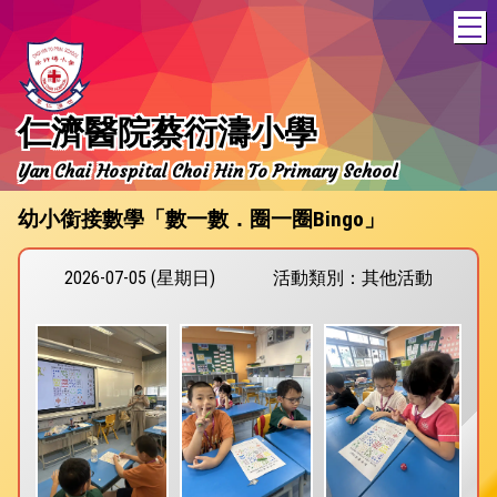
T
仁濟醫院蔡衍濤小學
Yan Chai Hospital Choi Hin To Primary School
幼小銜接數學「數一數．圈一圈Bingo」
2026-07-05 (星期日)
活動類別：其他活動