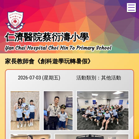
T
仁濟醫院蔡衍濤小學
Yan Chai Hospital Choi Hin To Primary School
家長教師會《創科遊學玩轉暑假》
2026-07-03 (星期五)
活動類別：其他活動