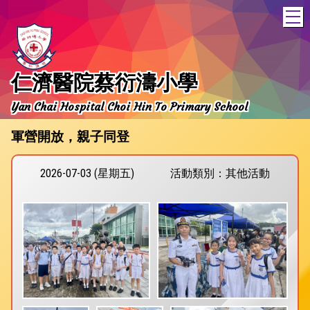
T
仁濟醫院蔡衍濤小學
Yan Chai Hospital Choi Hin To Primary School
軍營開放，親子同登
2026-07-03 (星期五)
活動類別：其他活動