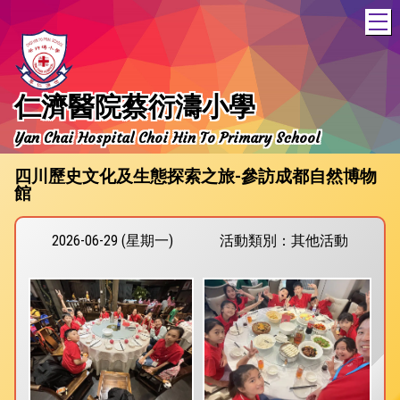
T
仁濟醫院蔡衍濤小學
Yan Chai Hospital Choi Hin To Primary School
四川歷史文化及生態探索之旅-參訪成都自然博物
館
2026-06-29 (星期一)
活動類別：其他活動