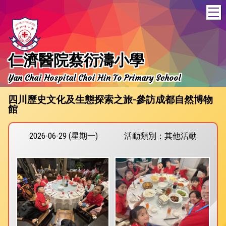
T
仁濟醫院蔡衍濤小學
Yan Chai Hospital Choi Hin To Primary School
四川歷史文化及生態探索之旅-參訪成都自然博物
館
2026-06-29 (星期一)
活動類別：其他活動