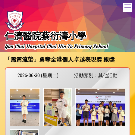
T
仁濟醫院蔡衍濤小學
Yan Chai Hospital Choi Hin To Primary School
「篇篇流螢」勇奪全港個人卓越表現獎 銀獎
2026-06-30 (星期二)
活動類別：其他活動