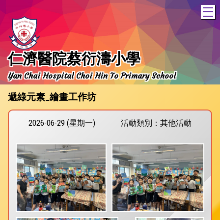
T
仁濟醫院蔡衍濤小學
Yan Chai Hospital Choi Hin To Primary School
遞綠元素_繪畫工作坊
2026-06-29 (星期一)
活動類別：其他活動