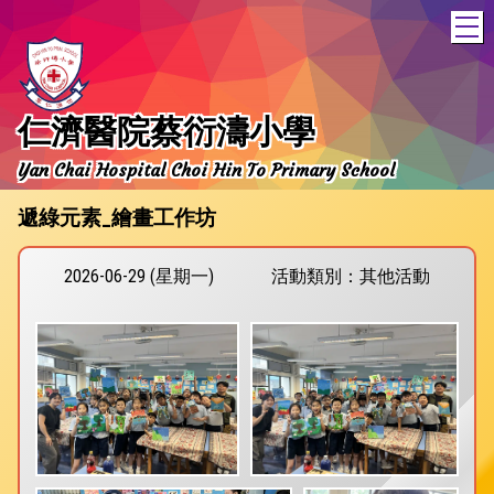
T
仁濟醫院蔡衍濤小學
Yan Chai Hospital Choi Hin To Primary School
遞綠元素_繪畫工作坊
2026-06-29 (星期一)
活動類別：其他活動