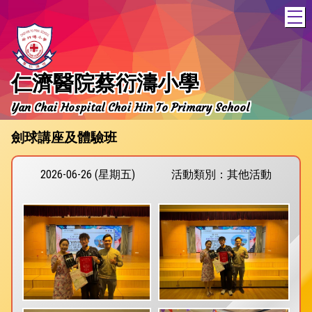
T
仁濟醫院蔡衍濤小學
Yan Chai Hospital Choi Hin To Primary School
劍球講座及體驗班
2026-06-26 (星期五)
活動類別：其他活動