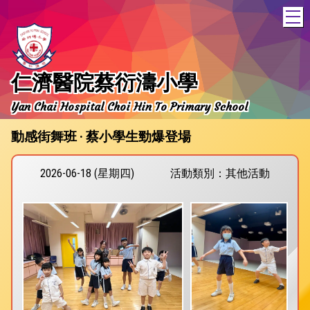
T
仁濟醫院蔡衍濤小學
Yan Chai Hospital Choi Hin To Primary School
動感街舞班 · 蔡小學生勁爆登場
2026-06-18 (星期四)
活動類別：其他活動