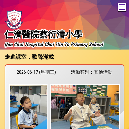
T
仁濟醫院蔡衍濤小學
Yan Chai Hospital Choi Hin To Primary School
走進課室，歌聲滿載
2026-06-17 (星期三)
活動類別：其他活動