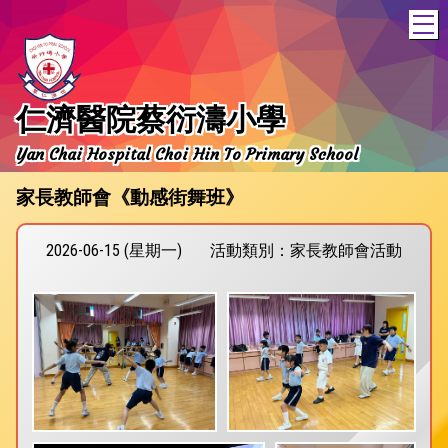
T
仁濟醫院蔡衍濤小學
Yan Chai Hospital Choi Hin To Primary School
家長教師會《動感街舞班》
2026-06-15 (星期一)
活動類別：家長教師會活動