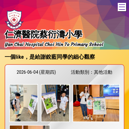
T
仁濟醫院蔡衍濤小學
Yan Chai Hospital Choi Hin To Primary School
一個like，是給謝銳藍同學的細心觀察
2026-06-04 (星期四)
活動類別：其他活動