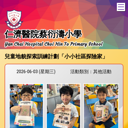
T
仁濟醫院蔡衍濤小學
Yan Chai Hospital Choi Hin To Primary School
兒童地貌探索訓練計劃「小小社區探險家」
2026-06-03 (星期三)
活動類別：其他活動