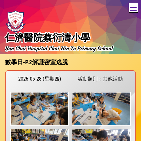
T
仁濟醫院蔡衍濤小學
Yan Chai Hospital Choi Hin To Primary School
數學日-P.2解謎密室逃脫
2026-05-28 (星期四)
活動類別：其他活動