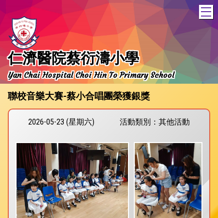
T
仁濟醫院蔡衍濤小學
Yan Chai Hospital Choi Hin To Primary School
聯校音樂大賽-蔡小合唱團榮獲銀獎
2026-05-23 (星期六)
活動類別：其他活動