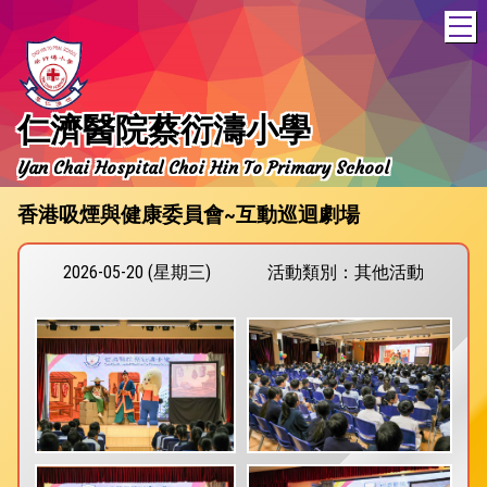
T
仁濟醫院蔡衍濤小學
Yan Chai Hospital Choi Hin To Primary School
香港吸煙與健康委員會~互動巡迴劇場
2026-05-20 (星期三)
活動類別：其他活動