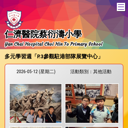
T
仁濟醫院蔡衍濤小學
Yan Chai Hospital Choi Hin To Primary School
多元學習週「P.3參觀駐港部隊展覽中心」
2026-05-12 (星期二)
活動類別：其他活動